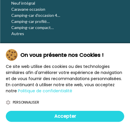
Neuf intégral
Caravane occasion
Camping-car d'occasion 4
places
Camping-car profilé
occasion
Camping-car compact
occasion
Autres
Le blog
On vous présente nos Cookies !
Actualités
Évènements
Ce site web utilise des cookies ou des technologies
Nos conseils
similaires afin d'améliorer votre expérience de navigation
Vos voyages
et de vous fournir des recommandations personnalisées.
CaraMaps
En continuant à utiliser notre site web, vous acceptez
Espace presse
notre
Politique de confidentialité
PERSONNALISER
Mentions légales
Politique de confidentialité
Accepter