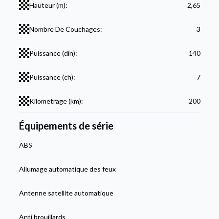
Hauteur (m):
2,65
Nombre De Couchages:
3
Puissance (din):
140
Puissance (ch):
7
Kilometrage (km):
200
Équipements de série
ABS
Allumage automatique des feux
Antenne satellite automatique
Anti brouillards