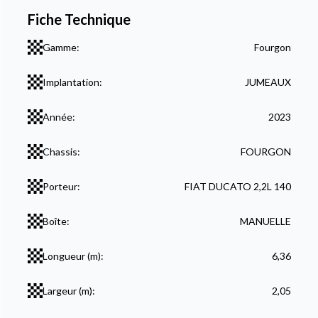
Fiche Technique
Gamme:
Fourgon
Implantation:
JUMEAUX
Année:
2023
Chassis:
FOURGON
Porteur:
FIAT DUCATO 2,2L 140
Boîte:
MANUELLE
Longueur (m):
6,36
Largeur (m):
2,05