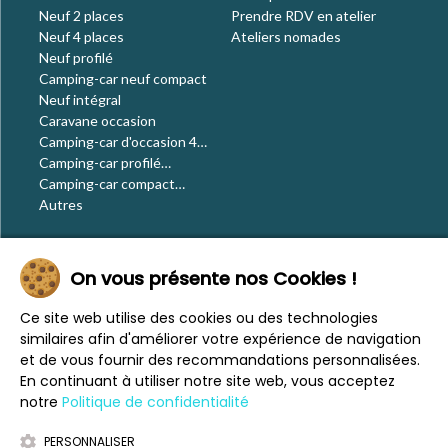
Neuf 2 places
Prendre RDV en atelier
Neuf 4 places
Ateliers nomades
Neuf profilé
Camping-car neuf compact
Neuf intégral
Caravane occasion
Camping-car d'occasion 4
places
Camping-car profilé
occasion
Camping-car compact
occasion
Autres
Le blog
On vous présente nos Cookies !
Actualités
Évènements
Ce site web utilise des cookies ou des technologies
Nos conseils
similaires afin d'améliorer votre expérience de navigation
Vos voyages
et de vous fournir des recommandations personnalisées.
CaraMaps
En continuant à utiliser notre site web, vous acceptez
Espace presse
notre
Politique de confidentialité
PERSONNALISER