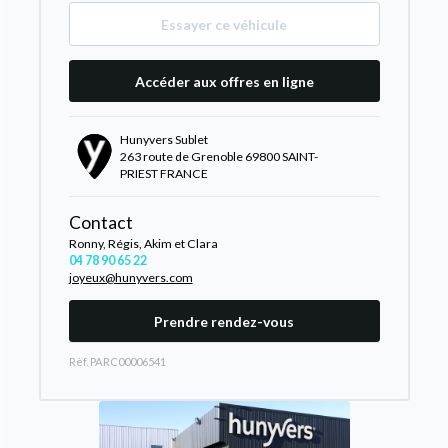
Essayer ce véhicule
Accéder aux offres en ligne
Hunyvers Sublet
263 route de Grenoble 69800 SAINT-
PRIEST FRANCE
Contact
Ronny, Régis, Akim et Clara
04 78 90 65 22
joyeux@hunyvers.com
Prendre rendez-vous
Rèf. PARC00006541