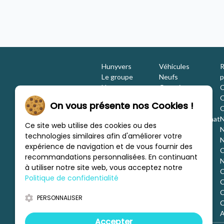
Hunyvers
Véhicules
R
Le groupe
Neufs
p
Nos engagements
Occasions
C
Les équipes
Promotions
O
On vous présente nos Cookies !
Nous rejoindre
Location
O
Investisseurs
Estimation / Rachat
N
Ce site web utilise des cookies ou des
Nos marques
Aménagement
N
technologies similaires afin d'améliorer votre
Les concessions
Financement
N
expérience de navigation et de vous fournir des
Nous trouver
C
recommandations personnalisées. En continuant
c
N
à utiliser notre site web, vous acceptez notre
C
Politique de confidentialité
C
d
C
PERSONNALISER
o
C
o
A
Accepter