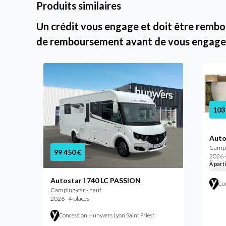
Produits similaires
Un crédit vous engage et doit être rembou
de remboursement avant de vous engage
103
Auto
Campi
99 450 €
2026 -
À part
Autostar I 740 LC PASSION
Co
Camping-car - neuf
2026 - 4 places
Concession Hunyvers Lyon Saint Priest