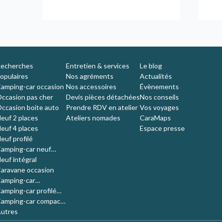
echerches
Entretien & services
Le blog
opulaires
Nos agréments
Actualités
amping-car occasion
Nos accessoires
Évènements
ccasion pas cher
Devis pièces détachées
Nos conseils
ccasion boite auto
Prendre RDV en atelier
Vos voyages
euf 2 places
Ateliers nomades
CaraMaps
euf 4 places
Espace presse
euf profilé
amping-car neuf
ompact
euf intégral
aravane occasion
amping-car
'occasion 4 places
amping-car profilé
ccasion
amping-car compact
ccasion
utres