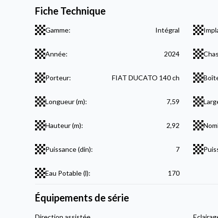
Fiche Technique
Gamme:
Intégral
Impl
Année:
2024
Chas
Porteur:
FIAT DUCATO 140 ch
Boît
Longueur (m):
7,59
Larg
Hauteur (m):
2,92
Nomb
Puissance (din):
7
Puis
Eau Potable (l):
170
Équipements de série
Direction assistée
Eclaira