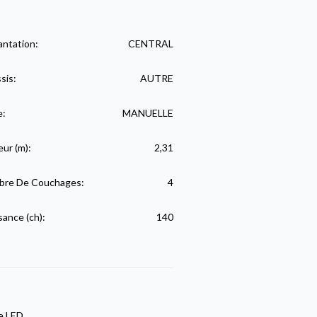
antation:
CENTRAL
sis:
AUTRE
e:
MANUELLE
eur (m):
2,31
re De Couchages:
4
sance (ch):
140
ge LED