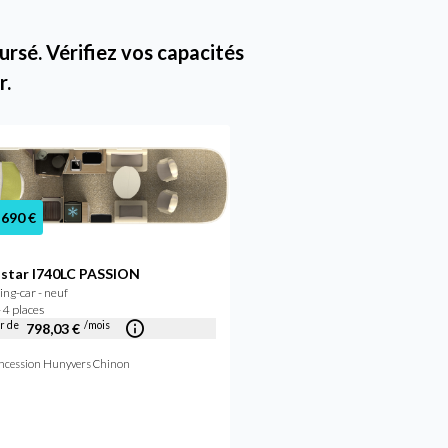
rsé. Vérifiez vos capacités
r.
 690 €
star I740LC PASSION
ng-car - neuf
99 450 €
 4 places
ir de
/mois
798,03 €
Autostar PASSION I740L
ncession Hunyvers Chinon
Camping-car - neuf
2026 - 4 places
Concession Hunyvers Lyon Sain