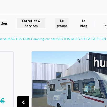
Entretien &
Le
Le
tion
Services
groupe
blog
in
ar neuf AUTOSTAR
>
Camping-car neuf AUTOSTAR I730LCA PASSION
 €