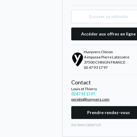
Essayer ce véhicule
Accéder aux offres en ligne
Hunyvers Chinon
4 impasse Pierre Latécoère
37500 CHINON FRANCE
02 47 93 17 97
Contact
Louis et Thierry
02 47 93 17 97
periple@hunyvers.com
Prendre rendez-vous
Rèf. PARC00007739