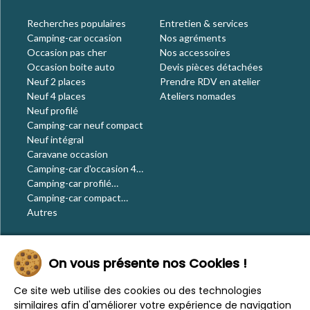
Recherches populaires
Entretien & services
Camping-car occasion
Nos agréments
Occasion pas cher
Nos accessoires
Occasion boite auto
Devis pièces détachées
Neuf 2 places
Prendre RDV en atelier
Neuf 4 places
Ateliers nomades
Neuf profilé
Camping-car neuf compact
Neuf intégral
Caravane occasion
Camping-car d'occasion 4
places
Camping-car profilé
occasion
Camping-car compact
occasion
Autres
Le blog
On vous présente nos Cookies !
Actualités
Évènements
Ce site web utilise des cookies ou des technologies
Nos conseils
similaires afin d'améliorer votre expérience de navigation