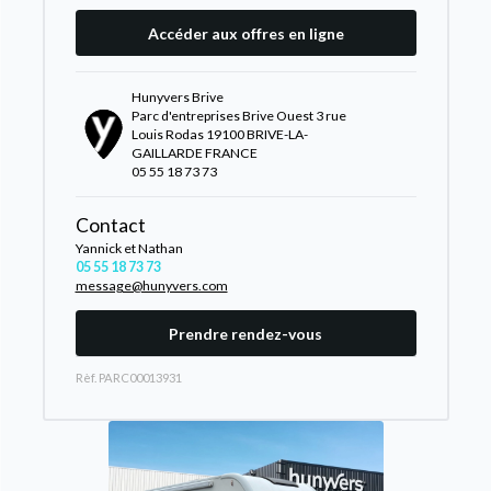
Accéder aux offres en ligne
Hunyvers Brive
Parc d'entreprises Brive Ouest 3 rue
Louis Rodas 19100 BRIVE-LA-
GAILLARDE FRANCE
05 55 18 73 73
Contact
Yannick et Nathan
05 55 18 73 73
message@hunyvers.com
Prendre rendez-vous
Rèf. PARC00013931