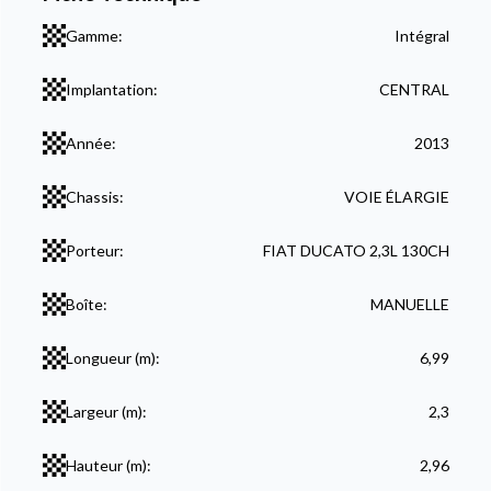
Gamme:
Intégral
Implantation:
CENTRAL
Année:
2013
Chassis:
VOIE ÉLARGIE
Porteur:
FIAT DUCATO 2,3L 130CH
Boîte:
MANUELLE
Longueur (m):
6,99
Largeur (m):
2,3
Hauteur (m):
2,96