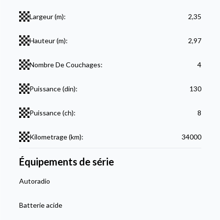
Largeur (m):
2,35
Hauteur (m):
2,97
Nombre De Couchages:
4
Puissance (din):
130
Puissance (ch):
8
Kilometrage (km):
34000
Équipements de série
Autoradio
Batterie acide