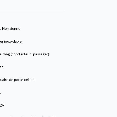
 Hertzienne
er inoxydable
Airbag (conducteur+passager)
at
aire de porte cellule
e
12V