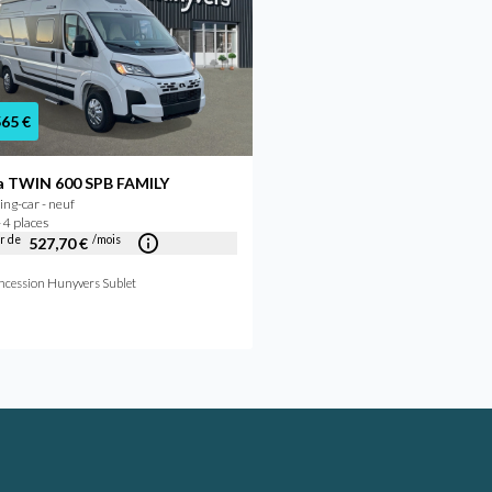
565 €
75 590 €
a TWIN 600 SPB FAMILY
Adria TWIN 640 SGX 60"
ng-car - neuf
Anniversaire
 4 places
Camping-car - neuf
ir de
/mois
527,70 €
2026 - 4 places
À partir de
/mois
581,76 €
ncession Hunyvers Sublet
Concession Hunyvers Sublet