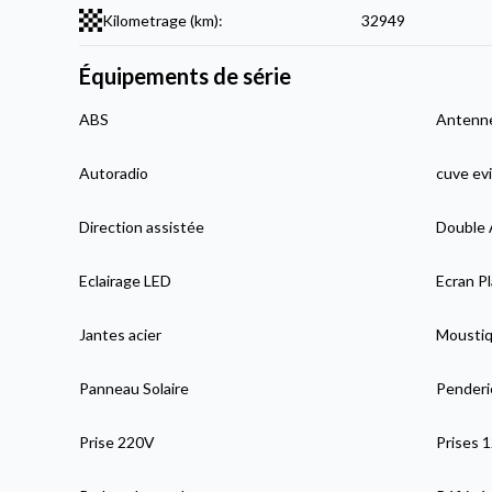
Kilometrage (km):
32949
Équipements de série
ABS
Antenne
Autoradio
cuve evi
Direction assistée
Double 
Eclairage LED
Ecran Pl
Jantes acier
Moustiqu
Panneau Solaire
Penderi
Prise 220V
Prises 