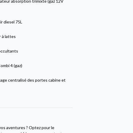
ateur absorption trimixte (gaz 12V
r diesel 75L
 à lattes
occultants
ombi 4 (gaz)
lage centralisé des portes cabine et
vos aventures ? Optez pour le