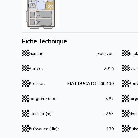
Fiche Technique
Gamme:
Fourgon
Impl
Année:
2016
Chas
Porteur:
FIAT DUCATO 2.3L 130
Boît
Longueur (m):
5,99
Larg
Hauteur (m):
2,58
Nomb
Puissance (din):
130
Puis