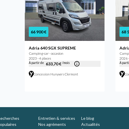
66 900 €
68 
Adria 640 SGX SUPREME
Adri
Camping-car - occasion
Campi
2023 - 4 places
2026 -
À partir de
/mois
À part
633,70 €
Concession Hunyvers Clermont
Co
echerches
Entretien & services
Le blog
opulaires
Nos agréments
Actualités