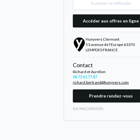
Essayer ce véhicule
Accéder aux offres en ligne
Hunyvers Clermont
53 avenue de l'Europe 63370
LEMPDES FRANCE
Contact
Richard et Aurélien
04 73 61 77 87
richard.bertrand@hunyvers.com
Prendre rendez-vous
Rèf. PARC00010785