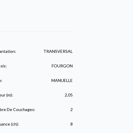
antation:
TRANSVERSAL
sis:
FOURGON
e:
MANUELLE
eur (m):
2,05
re De Couchages:
2
sance (ch):
8