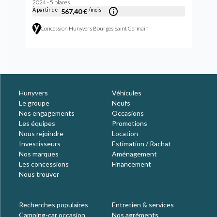
2024 - 5 places
À partir de
/mois
567,40 €
Concession Hunyvers Bourges Saint Germain
Hunyvers
Véhicules
Le groupe
Neufs
Nos engagements
Occasions
Les équipes
Promotions
Nous rejoindre
Location
Investisseurs
Estimation / Rachat
Nos marques
Aménagement
Les concessions
Financement
Nous trouver
Recherches populaires
Entretien & services
Camping-car occasion
Nos agréments