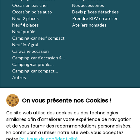
Occasion pas cher
Nos accessoires
Occasion boite auto
Devis pièces détachées
Neuf 2 places
Prendre RDV en atelier
Neuf 4 places
Ateliers nomades
Neuf profilé
Camping-car neuf compact
Neuf intégral
Caravane occasion
Camping-car d'occasion 4
places
Camping-car profilé
occasion
Camping-car compact
occasion
Autres
Le blog
On vous présente nos Cookies !
Actualités
Évènements
Ce site web utilise des cookies ou des technologies
Nos conseils
similaires afin d'améliorer votre expérience de navigation
Vos voyages
et de vous fournir des recommandations personnalisées.
CaraMaps
En continuant à utiliser notre site web, vous acceptez
Espace presse
notre
Politique de confidentialité