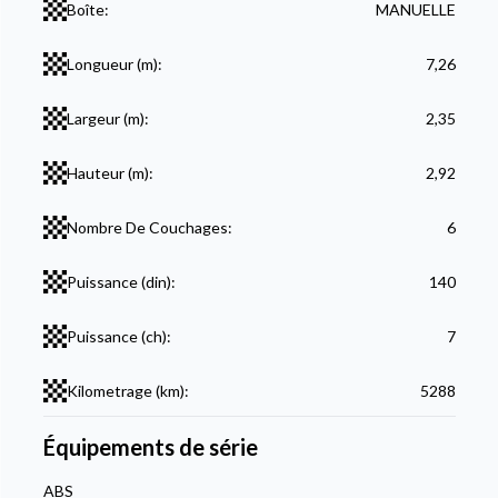
Boîte:
MANUELLE
Longueur (m):
7,26
Largeur (m):
2,35
Hauteur (m):
2,92
Nombre De Couchages:
6
Puissance (din):
140
Puissance (ch):
7
Kilometrage (km):
5288
Équipements de série
ABS