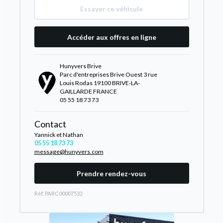
Essayer ce véhicule
Accéder aux offres en ligne
Hunyvers Brive
Parc d'entreprises Brive Ouest 3 rue
Louis Rodas 19100 BRIVE-LA-
GAILLARDE FRANCE
05 55 18 73 73
Contact
Yannick et Nathan
05 55 18 73 73
message@hunyvers.com
Prendre rendez-vous
Rèf. PARC00007532