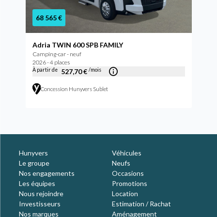
68 565 €
Adria TWIN 600 SPB FAMILY
Camping-car - neuf
2026 - 4 places
À partir de
/mois
527,70 €
Concession Hunyvers Sublet
Hunyvers
Véhicules
Le groupe
Neufs
Nos engagements
Occasions
Les équipes
Promotions
Nous rejoindre
Location
Investisseurs
Estimation / Rachat
Nos marques
Aménagement