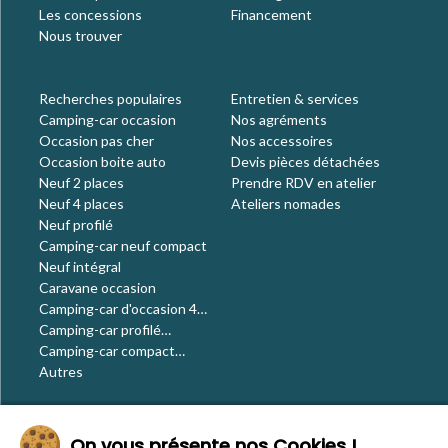
Les concessions
Financement
Nous trouver
Recherches populaires
Entretien & services
Camping-car occasion
Nos agréments
Occasion pas cher
Nos accessoires
Occasion boite auto
Devis pièces détachées
Neuf 2 places
Prendre RDV en atelier
Neuf 4 places
Ateliers nomades
Neuf profilé
Camping-car neuf compact
Neuf intégral
Caravane occasion
Camping-car d'occasion 4
places
Camping-car profilé
occasion
Camping-car compact
occasion
Autres
Le blog
On vous présente nos Cookies !