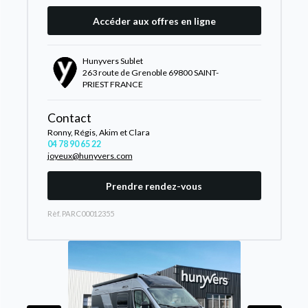
Accéder aux offres en ligne
Hunyvers Sublet
263 route de Grenoble 69800 SAINT-
PRIEST FRANCE
Contact
Ronny, Régis, Akim et Clara
04 78 90 65 22
joyeux@hunyvers.com
Prendre rendez-vous
Rèf. PARC00012355