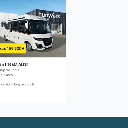
159 900 €
105 290 €
50 €
do I 196M ALDE
Rapido 8096 DF SERIE 80
ng-car - neuf
Camping-car - neuf
 4 places
2026 - 4 places
ncession Hunyvers Sublet
Concession Hunyvers Bourges