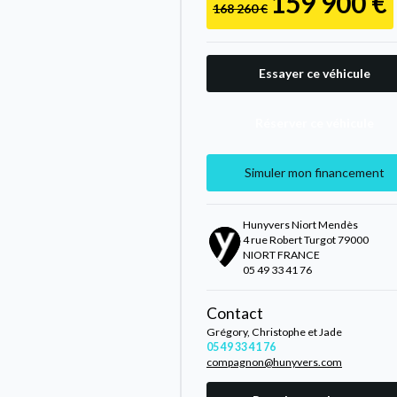
159 900 €
168 260 €
Essayer ce véhicule
Réserver ce véhicule
Simuler mon financement
Hunyvers Niort Mendès
4 rue Robert Turgot 79000
NIORT FRANCE
05 49 33 41 76
Contact
Grégory, Christophe et Jade
05 49 33 41 76
compagnon@hunyvers.com