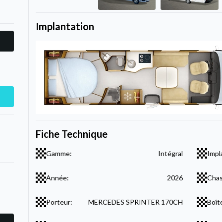
Implantation
Fiche Technique
Gamme:
Intégral
Impl
Année:
2026
Chas
Porteur:
MERCEDES SPRINTER 170CH
Boît