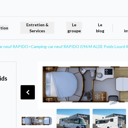
Entretien &
Le
Le
tion
Services
groupe
blog
in
ar neuf RAPIDO
>
Camping-car neuf RAPIDO i196 M ALDE Poids Lourd
ids