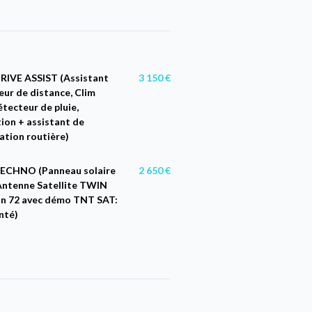
RIVE ASSIST (Assistant
3 150 €
eur de distance, Clim
étecteur de pluie,
ion + assistant de
sation routière)
ECHNO (Panneau solaire
2 650 €
ntenne Satellite TWIN
n 72 avec démo TNT SAT:
nté)