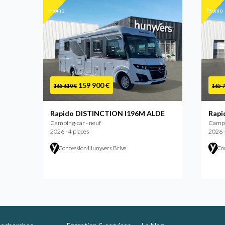
Promo
Promo
159 900 €
165 610 €
165 7
Rapido DISTINCTION I196M ALDE
Rapi
Camping-car - neuf
Campi
2026 - 4 places
2026 -
Concession Hunyvers Brive
Co