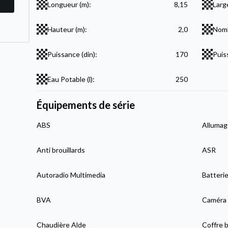
Longueur (m):
8,15
Larg
Hauteur (m):
2,0
Nomb
Puissance (din):
170
Puis
Eau Potable (l):
250
Équipements de série
ABS
Allumag
Anti brouillards
ASR
Autoradio Multimedia
Batteri
BVA
Caméra 
Chaudière Alde
Coffre b