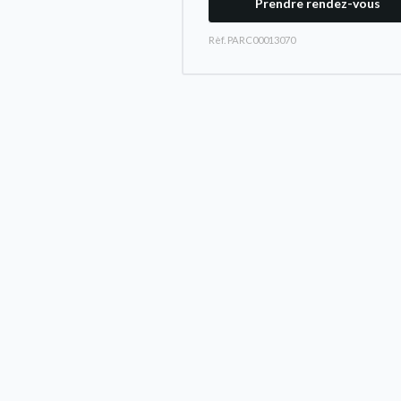
Prendre rendez-vous
Rèf. PARC00013070