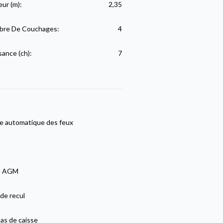
eur (m):
2,35
re De Couchages:
4
sance (ch):
7
e automatique des feux
e AGM
de recul
as de caisse