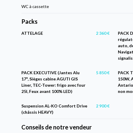
WC à cassette
Packs
ATTELAGE
2 360 €
PACK D
régulat
auto, d
Navigat
signali
PACK EXECUTIVE (Jantes Alu
5 850 €
PACK T
17", Sièges cabine AGUTI GIS
150W, A
Liner, TEC-Tower: frigo avec four
Antario
25l, Feux avant 100% LED)
non mo
Suspension AL-KO Comfort Drive
2 900 €
(châssis HEAVY)
Conseils de notre vendeur