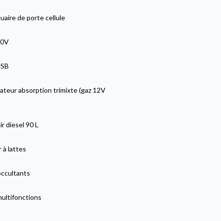
aire de porte cellule
20V
USB
ateur absorption trimixte (gaz 12V
r diesel 90 L
 à lattes
occultants
multifonctions