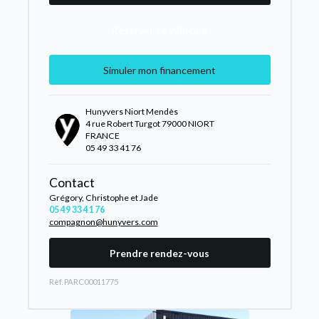
Réserver ce véhicule
Simuler mon financement
Hunyvers Niort Mendès
4 rue Robert Turgot 79000 NIORT
FRANCE
05 49 33 41 76
Contact
Grégory, Christophe et Jade
05 49 33 41 76
compagnon@hunyvers.com
Prendre rendez-vous
Rèf. PARC00011775