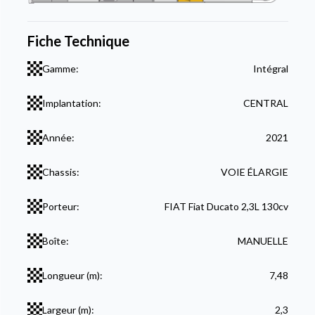
Fiche Technique
Gamme:
Intégral
Implantation:
CENTRAL
Année:
2021
Chassis:
VOIE ÉLARGIE
Porteur:
FIAT Fiat Ducato 2,3L 130cv
Boîte:
MANUELLE
Longueur (m):
7,48
Largeur (m):
2,3