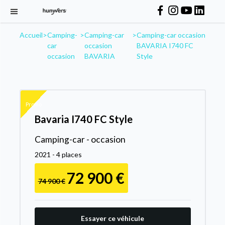
Accueil
>
Camping-
>
Camping-car
>
Camping-car occasion
car
occasion
BAVARIA I740 FC
occasion
BAVARIA
Style
Promo
Bavaria I740 FC Style
Camping-car - occasion
2021 - 4 places
72 900 €
74 900 €
Essayer ce véhicule