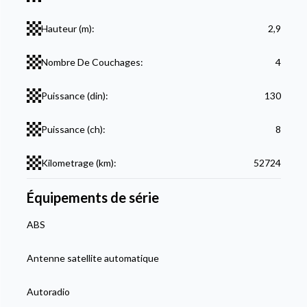
Hauteur (m):
2,9
Nombre De Couchages:
4
Puissance (din):
130
Puissance (ch):
8
Kilometrage (km):
52724
Équipements de série
ABS
Antenne satellite automatique
Autoradio